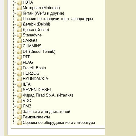
НЗТА
Моторпал (Motorpal)
Китай (Weifu и другие)
Прочие поставщики топл. аппаратуры
Делфи (Delphi)
Денсо (Denso)
Stanadyne
CARGO
CUMMINS
DT (Diesel Tehnik)
DTP
FLAG
Fratelli Bosio
HERZOG
HYUNDAI/KIA
ILTA
SEVEN DIESEL
Фирад Firad Sp.A. (Италия)
VDO
ЯМЗ
Запчасти для двигателей
Ремкомплекты
Сервисное оборудование и литература