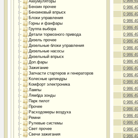
0 986 4
Аккумуляторы
Бензин прочее
0 986 4
Бензиновый впрыск
0 986 4
Блоки управления
0 986 4
Горны и фанфары
0 986 4
Группа выбора
Детали тормозного привода
0 986 4
Дизель прочее
0 986 4
Дизельные блоки управления
0 986 4
Дизельные насосы
0 986 4
Дизельный впрыск
0 986 4
Доп.фары
Зажигание
0 986 4
Запчасти стартеров и генераторов
0 986 4
Колесные цилиндры
0 986 4
Комфорт электроника
0 986 4
Лампы
Лямбда зонды
0 986 4
Парк пилот
0 986 4
Прочее
0 986 4
Расходомеры воздуха
0 986 4
Ремни
0 986 4
Рулевые системы
Свет прочее
0 986 4
Свечи зажигания
0 986 4