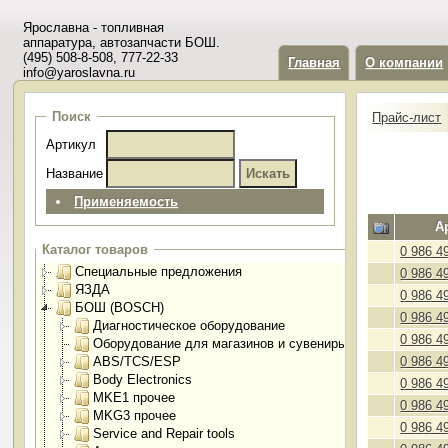
Ярославна - топливная
аппаратура, автозапчасти БОШ.
(495) 508-8-508, 777-22-33
Главная
О компании
info@yaroslavna.ru
Поиск
Прайс-лист
Артикул
Название
Применяемость
А
Каталог товаров
0 986 4
Специальные предложения
0 986 4
ЯЗДА
0 986 4
БОШ (BOSCH)
0 986 4
Диагностическое оборудование
0 986 4
Оборудование для магазинов и сувениры
ABS/TCS/ESP
0 986 4
Body Electronics
0 986 4
MKE1 прочее
0 986 4
MKG3 прочее
0 986 4
Service and Repair tools