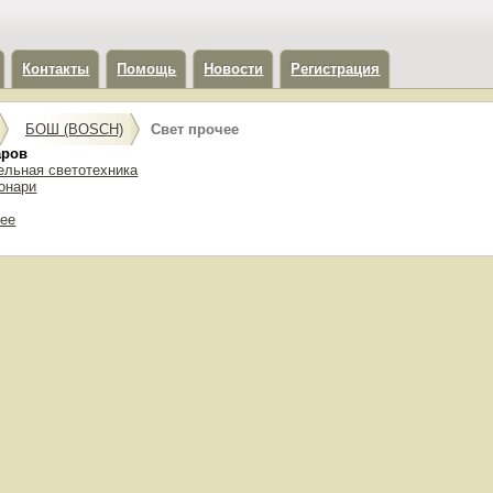
Контакты
Помощь
Новости
Регистрация
БОШ (BOSCH)
Свет прочее
аров
ельная светотехника
онари
чее