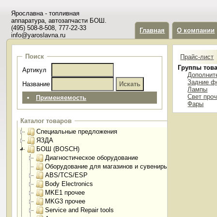
Ярославна - топливная
аппаратура, автозапчасти БОШ.
(495) 508-8-508, 777-22-33
Главная
О компании
info@yaroslavna.ru
Поиск
Прайс-лист
Группы тов
Артикул
Дополнит
Задние ф
Название
Лампы
Свет про
Применяемость
Фары
Каталог товаров
Специальные предложения
ЯЗДА
БОШ (BOSCH)
Диагностическое оборудование
Оборудование для магазинов и сувениры
ABS/TCS/ESP
Body Electronics
MKE1 прочее
MKG3 прочее
Service and Repair tools