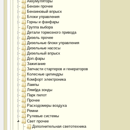
Аккумуляторы
Бензин прочее
Бензиновый впрыск
Блоки управления
Горны и фанфары
Группа выбора
Детали тормозного привода
Дизель прочее
Дизельные блоки управления
Дизельные насосы
Дизельный впрыск
Доп.фары
Зажигание
Запчасти стартеров и генераторов
Колесные цилиндры
Комфорт электроника
Лампы
Лямбда зонды
Парк пилот
Прочее
Расходомеры воздуха
Ремни
Рулевые системы
Свет прочее
Дополнительная светотехника