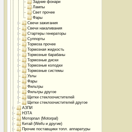
Задние фонари
Лампы
Свет прочее
Фары
Свечи зажигания
Свечи накаливания
Стартеры генераторы
Суппорты
Тормоза прочее
Тормозная жидкость
Тормозные барабаны
Тормозные диски
Тормозные колодки
Тормозные системы
Узлы
Фары
Фильтры
Фильтры другое
Щетки стеклоочистителей
Щетки стеклоочистителей другое
АЗПИ
НЗТА
Моторпал (Motorpal)
Китай (Weifu и другие)
Прочие поставщики топл. аппаратуры