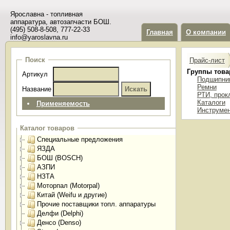
Ярославна - топливная
аппаратура, автозапчасти БОШ.
(495) 508-8-508, 777-22-33
Главная
О компании
info@yaroslavna.ru
Поиск
Прайс-лист
Группы това
Артикул
Подшипни
Ремни
Название
РТИ, прок
Каталоги
Применяемость
Инструме
Каталог товаров
Специальные предложения
ЯЗДА
БОШ (BOSCH)
АЗПИ
НЗТА
Моторпал (Motorpal)
Китай (Weifu и другие)
Прочие поставщики топл. аппаратуры
Делфи (Delphi)
Денсо (Denso)