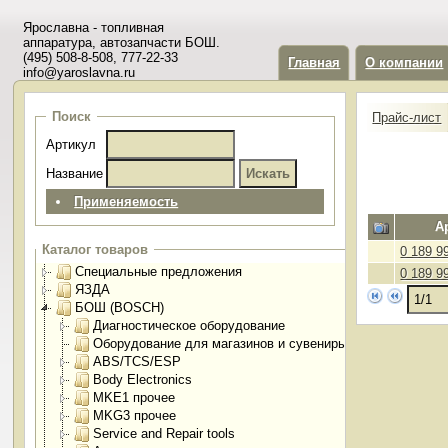
Ярославна - топливная
аппаратура, автозапчасти БОШ.
(495) 508-8-508, 777-22-33
Главная
О компании
info@yaroslavna.ru
Поиск
Прайс-лист
Артикул
Название
Применяемость
А
Каталог товаров
0 189 9
Специальные предложения
0 189 9
ЯЗДА
БОШ (BOSCH)
Диагностическое оборудование
Оборудование для магазинов и сувениры
ABS/TCS/ESP
Body Electronics
MKE1 прочее
MKG3 прочее
Service and Repair tools