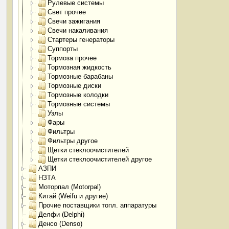
Рулевые системы
Свет прочее
Свечи зажигания
Свечи накаливания
Стартеры генераторы
Суппорты
Тормоза прочее
Тормозная жидкость
Тормозные барабаны
Тормозные диски
Тормозные колодки
Тормозные системы
Узлы
Фары
Фильтры
Фильтры другое
Щетки стеклоочистителей
Щетки стеклоочистителей другое
АЗПИ
НЗТА
Моторпал (Motorpal)
Китай (Weifu и другие)
Прочие поставщики топл. аппаратуры
Делфи (Delphi)
Денсо (Denso)