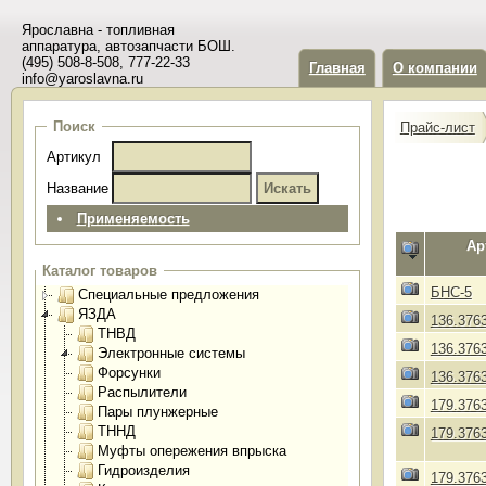
Ярославна - топливная
аппаратура, автозапчасти БОШ.
(495) 508-8-508, 777-22-33
Главная
О компании
info@yaroslavna.ru
Поиск
Прайс-лист
Артикул
Название
Применяемость
Ар
Каталог товаров
БНС-5
Специальные предложения
ЯЗДА
136.376
ТНВД
136.376
Электронные системы
Форсунки
136.376
Распылители
179.376
Пары плунжерные
ТННД
179.376
Муфты опережения впрыска
Гидроизделия
179.376