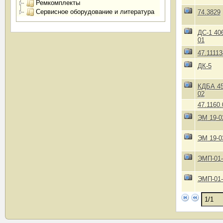
Ремкомплекты
Сервисное оборудование и литература
74.3829
ДС-1 40
01
47.11113
ДК-5
КДБА 45
02
47.1160.
ЭМ 19-0
ЭМ 19-0
ЭМП-01-
ЭМП-01-