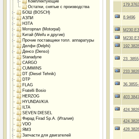
Комплектующие
179.376
Остатки, снятые с производства
БОШ (BOSCH)
8.9496
АЗПИ
НЗТА
Моторпал (Motorpal)
М230.Е3
Китай (Weifu и другие)
М230.Е3
Прочие поставщики топл. аппаратуры
Делфи (Delphi)
192.382
Денсо (Denso)
Stanadyne
23..3855
CARGO
CUMMINS
233.382
DT (Diesel Tehnik)
DTP
36.3855-
FLAG
Fratelli Bosio
HERZOG
403.384
HYUNDAI/KIA
ILTA
424.382
SEVEN DIESEL
Фирад Firad Sp.A. (Италия)
424.382
VDO
428.382
ЯМЗ
Запчасти для двигателей