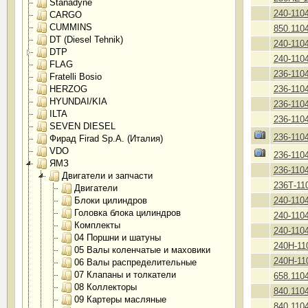
Stanadyne
240-110
CARGO
CUMMINS
850.110
DT (Diesel Tehnik)
240-110
DTP
240-110
FLAG
236-110
Fratelli Bosio
HERZOG
236-110
HYUNDAI/KIA
236-110
ILTA
236-110
SEVEN DIESEL
236-110
Фирад Firad Sp.A. (Италия)
VDO
236-110
ЯМЗ
236-110
Двигатели и запчасти
236Т-11
Двигатели
Блоки цилиндров
240-110
Головка блока цилиндров
240-110
Комплекты
240-110
04 Поршни и шатуны
240Н-11
05 Валы коленчатые и маховики
240Н-11
06 Валы распределительные
07 Клапаны и толкатели
658.110
08 Коллекторы
840.110
09 Картеры масляные
840.110