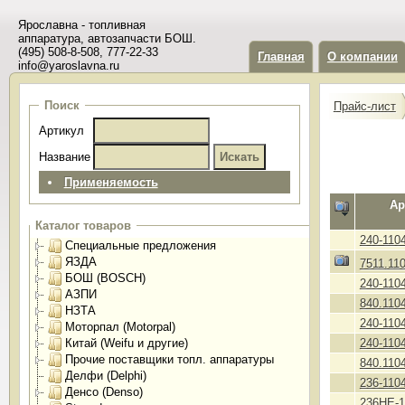
Ярославна - топливная
аппаратура, автозапчасти БОШ.
(495) 508-8-508, 777-22-33
Главная
О компании
info@yaroslavna.ru
Поиск
Прайс-лист
Артикул
Название
Применяемость
Ар
Каталог товаров
240-110
Специальные предложения
ЯЗДА
7511.11
БОШ (BOSCH)
240-110
АЗПИ
840.110
НЗТА
240-110
Моторпал (Motorpal)
Китай (Weifu и другие)
240-110
Прочие поставщики топл. аппаратуры
840.110
Делфи (Delphi)
236-110
Денсо (Denso)
236НЕ-1