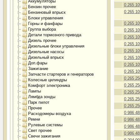
Аккумуляторы
0 265 10
Бензин прочее
0 265 10
Бензиновый впрыск
Блоки управления
0 265 10
Горны и фанфары
Группа выбора
0 265 10
Детали тормозного привода
0 265 10
Дизель прочее
0 265 10
Дизельные блоки управления
0 265 10
Дизельные насосы
Дизельный впрыск
0 265 10
Доп.фары
0 265 10
Зажигание
0 265 10
Запчасти стартеров и генераторов
0 265 25
Колесные цилиндры
0 265 25
Комфорт электроника
Лампы
0 265 25
Лямбда зонды
0 265 25
Парк пилот
0 265 25
Прочее
0 986 48
Расходомеры воздуха
Ремни
0 986 48
Рулевые системы
0 986 48
Свет прочее
0 986 48
Свечи зажигания