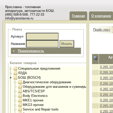
Ярославна - топливная
аппаратура, автозапчасти БОШ.
(495) 508-8-508, 777-22-33
Главная
О компании
info@yaroslavna.ru
Поиск
Прайс-лист
Артикул
Название
Применяемость
Ар
Каталог товаров
0 265 10
Специальные предложения
0 265 10
ЯЗДА
БОШ (BOSCH)
0 265 10
Диагностическое оборудование
0 265 10
Оборудование для магазинов и сувениры
0 265 10
ABS/TCS/ESP
0 265 10
Body Electronics
MKE1 прочее
0 265 10
MKG3 прочее
0 265 10
Service and Repair tools
0 265 10