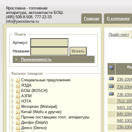
Ярославна - топливная
аппаратура, автозапчасти БОШ.
(495) 508-8-508, 777-22-33
Главная
О компании
info@yaroslavna.ru
Поиск
Прайс-лист
Артикул
Название
Применяемость
Ар
Каталог товаров
236-100
Специальные предложения
ЯЗДА
236-100
БОШ (BOSCH)
236-100
АЗПИ
НЗТА
7511.10
Моторпал (Motorpal)
8401-10
Китай (Weifu и другие)
840.100
Прочие поставщики топл. аппаратуры
840.100
Делфи (Delphi)
236-100
Денсо (Denso)