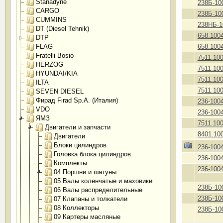
Stanadyne
238Б-10
CARGO
238Б-10
CUMMINS
238НБ-1
DT (Diesel Tehnik)
658.100
DTP
FLAG
658.100
Fratelli Bosio
7511.10
HERZOG
7511.10
HYUNDAI/KIA
7511.10
ILTA
7511.10
SEVEN DIESEL
Фирад Firad Sp.A. (Италия)
236-100
VDO
236-100
ЯМЗ
7511.10
Двигатели и запчасти
8401.10
Двигатели
Блоки цилиндров
236-100
Головка блока цилиндров
236-100
Комплекты
236-100
04 Поршни и шатуны
05 Валы коленчатые и маховики
238Б-10
06 Валы распределительные
238Б-10
07 Клапаны и толкатели
08 Коллекторы
238Б-10
09 Картеры масляные