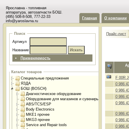
Ярославна - топливная
аппаратура, автозапчасти БОШ.
(495) 508-8-508, 777-22-33
Главная
О компании
info@yaroslavna.ru
Поиск
Прайс-лист
Артикул
Название
Применяемость
А
Каталог товаров
F 00R J
Специальные предложения
ЯЗДА
0 986 4
БОШ (BOSCH)
0 986 4
Диагностическое оборудование
0 986 4
Оборудование для магазинов и сувениры
0 986 4
ABS/TCS/ESP
Body Electronics
0 986 4
MKE1 прочее
MKG3 прочее
0 986 4
Service and Repair tools
0 986 4