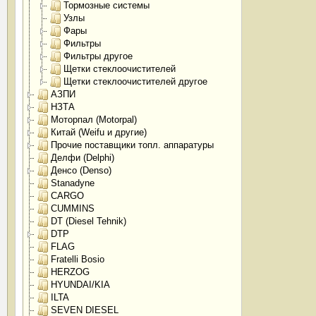
Тормозные системы
Узлы
Фары
Фильтры
Фильтры другое
Щетки стеклоочистителей
Щетки стеклоочистителей другое
АЗПИ
НЗТА
Моторпал (Motorpal)
Китай (Weifu и другие)
Прочие поставщики топл. аппаратуры
Делфи (Delphi)
Денсо (Denso)
Stanadyne
CARGO
CUMMINS
DT (Diesel Tehnik)
DTP
FLAG
Fratelli Bosio
HERZOG
HYUNDAI/KIA
ILTA
SEVEN DIESEL