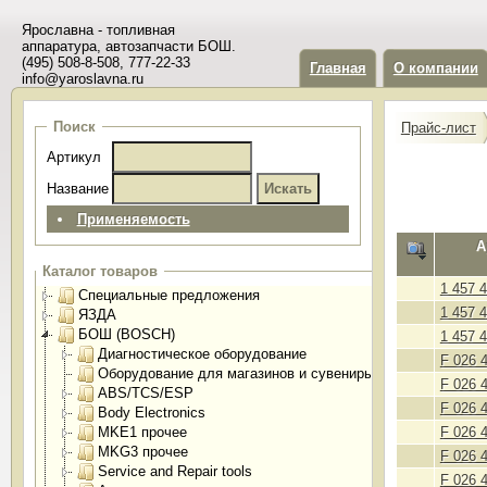
Ярославна - топливная
аппаратура, автозапчасти БОШ.
(495) 508-8-508, 777-22-33
Главная
О компании
info@yaroslavna.ru
Поиск
Прайс-лист
Артикул
Название
Применяемость
А
Каталог товаров
1 457 
Специальные предложения
1 457 
ЯЗДА
БОШ (BOSCH)
1 457 
Диагностическое оборудование
F 026 
Оборудование для магазинов и сувениры
F 026 
ABS/TCS/ESP
F 026 
Body Electronics
MKE1 прочее
F 026 
MKG3 прочее
F 026 
Service and Repair tools
F 026 