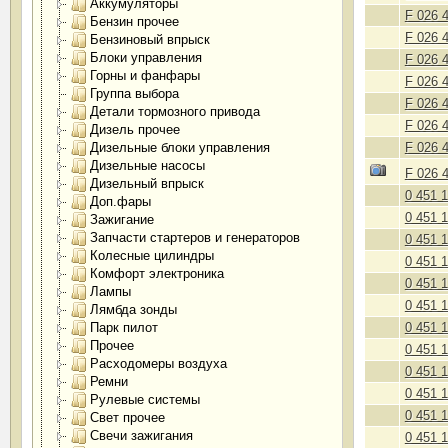
Аккумуляторы
F 026 
Бензин прочее
F 026 
Бензиновый впрыск
Блоки управления
F 026 
Горны и фанфары
F 026 
Группа выбора
F 026 
Детали тормозного привода
F 026 
Дизель прочее
Дизельные блоки управления
F 026 
Дизельные насосы
F 026 
Дизельный впрыск
0 451 
Доп.фары
0 451 
Зажигание
Запчасти стартеров и генераторов
0 451 
Колесные цилиндры
0 451 
Комфорт электроника
0 451 
Лампы
0 451 
Лямбда зонды
Парк пилот
0 451 
Прочее
0 451 
Расходомеры воздуха
0 451 
Ремни
0 451 
Рулевые системы
0 451 
Свет прочее
Свечи зажигания
0 451 