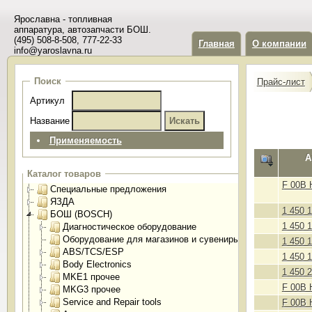
Ярославна - топливная
аппаратура, автозапчасти БОШ.
(495) 508-8-508, 777-22-33
Главная
О компании
info@yaroslavna.ru
Поиск
Прайс-лист
Артикул
Название
Применяемость
А
Каталог товаров
F 00B 
Специальные предложения
ЯЗДА
1 450 
БОШ (BOSCH)
1 450 
Диагностическое оборудование
Оборудование для магазинов и сувениры
1 450 
ABS/TCS/ESP
1 450 
Body Electronics
1 450 
MKE1 прочее
F 00B 
MKG3 прочее
Service and Repair tools
F 00B 