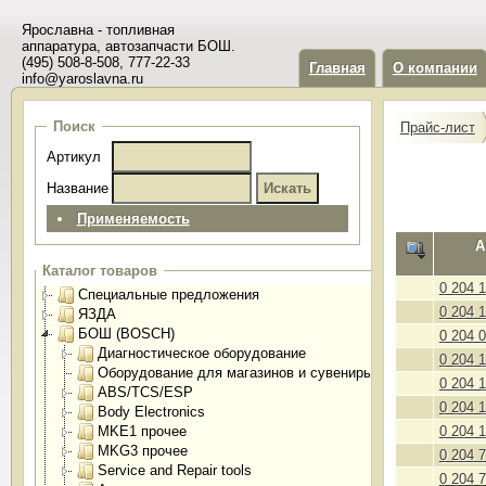
Ярославна - топливная
аппаратура, автозапчасти БОШ.
(495) 508-8-508, 777-22-33
Главная
О компании
info@yaroslavna.ru
Поиск
Прайс-лист
Артикул
Название
Применяемость
А
Каталог товаров
0 204 
Специальные предложения
0 204 
ЯЗДА
БОШ (BOSCH)
0 204 
Диагностическое оборудование
0 204 
Оборудование для магазинов и сувениры
0 204 
ABS/TCS/ESP
0 204 
Body Electronics
MKE1 прочее
0 204 
MKG3 прочее
0 204 
Service and Repair tools
0 204 