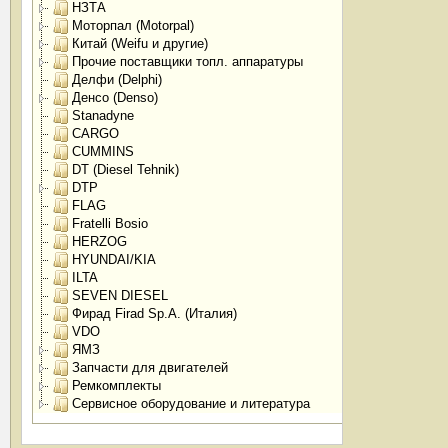
НЗТА
Моторпал (Motorpal)
Китай (Weifu и другие)
Прочие поставщики топл. аппаратуры
Делфи (Delphi)
Денсо (Denso)
Stanadyne
CARGO
CUMMINS
DT (Diesel Tehnik)
DTP
FLAG
Fratelli Bosio
HERZOG
HYUNDAI/KIA
ILTA
SEVEN DIESEL
Фирад Firad Sp.A. (Италия)
VDO
ЯМЗ
Запчасти для двигателей
Ремкомплекты
Сервисное оборудование и литература