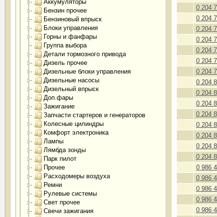
Аккумуляторы
0 204 
Бензин прочее
0 204 
Бензиновый впрыск
Блоки управления
0 204 
Горны и фанфары
0 204 
Группа выбора
0 204 
Детали тормозного привода
0 204 
Дизель прочее
Дизельные блоки управления
0 204 
Дизельные насосы
0 204 
Дизельный впрыск
0 204 
Доп.фары
0 204 
Зажигание
0 204 
Запчасти стартеров и генераторов
Колесные цилиндры
0 204 
Комфорт электроника
0 204 
Лампы
0 204 
Лямбда зонды
0 204 
Парк пилот
Прочее
0 986 
Расходомеры воздуха
0 986 
Ремни
0 986 
Рулевые системы
0 986 
Свет прочее
0 986 
Свечи зажигания