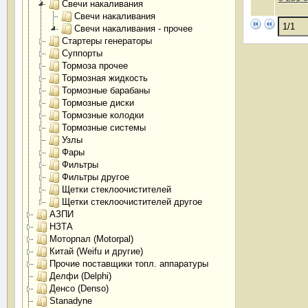
Свечи накаливания
Свечи накаливания
Свечи накаливания - прочее
Стартеры генераторы
Суппорты
Тормоза прочее
Тормозная жидкость
Тормозные барабаны
Тормозные диски
Тормозные колодки
Тормозные системы
Узлы
Фары
Фильтры
Фильтры другое
Щетки стеклоочистителей
Щетки стеклоочистителей другое
АЗПИ
НЗТА
Моторпал (Motorpal)
Китай (Weifu и другие)
Прочие поставщики топл. аппаратуры
Делфи (Delphi)
Денсо (Denso)
Stanadyne