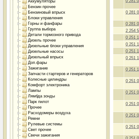
0 281 
Аккумуляторы
Бензин прочее
Бензиновый впрыск
0 281 
Блоки управления
Горны и фанфары
0 281 
Группа выбора
2 254 
Детали тормозного привода
0 251 
Дизель прочее
0 251 
Дизельные блоки управления
0 251 
Дизельные насосы
Дизельный впрыск
0 251 
Доп.фары
Зажигание
0 251 
Запчасти стартеров и генераторов
Колесные цилиндры
0 251 
Комфорт электроника
Лампы
0 251 
Лямбда зонды
Парк пилот
0 251 
Прочее
Расходомеры воздуха
0 251 
Ремни
Рулевые системы
0 251 
Свет прочее
Свечи зажигания
0 251 