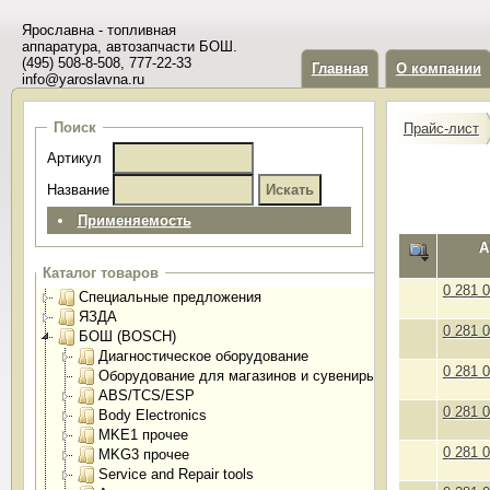
Ярославна - топливная
аппаратура, автозапчасти БОШ.
(495) 508-8-508, 777-22-33
Главная
О компании
info@yaroslavna.ru
Поиск
Прайс-лист
Артикул
Название
Применяемость
А
Каталог товаров
0 281 
Специальные предложения
ЯЗДА
0 281 
БОШ (BOSCH)
Диагностическое оборудование
0 281 
Оборудование для магазинов и сувениры
ABS/TCS/ESP
0 281 
Body Electronics
MKE1 прочее
0 281 
MKG3 прочее
Service and Repair tools