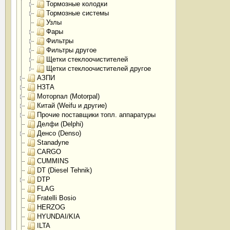
Тормозные колодки
Тормозные системы
Узлы
Фары
Фильтры
Фильтры другое
Щетки стеклоочистителей
Щетки стеклоочистителей другое
АЗПИ
НЗТА
Моторпал (Motorpal)
Китай (Weifu и другие)
Прочие поставщики топл. аппаратуры
Делфи (Delphi)
Денсо (Denso)
Stanadyne
CARGO
CUMMINS
DT (Diesel Tehnik)
DTP
FLAG
Fratelli Bosio
HERZOG
HYUNDAI/KIA
ILTA