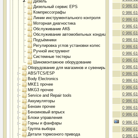
Дизель
0 986 61
Дизельный сервис EPS
Компрессографы
0 986 61
Линии инструментального контроля
0 986 61
Моторная диагностика
0 986 61
Обслуживание АКБ
0 986 61
Обслуживание автомобильных кондиционеров
Подъёмники
0 986 61
Регулировка углов установки колес
0 986 61
Ручной инструмент
0 986 61
Системные тестеры
0 986 61
Шиномонтажное оборудование
0 986 61
Оборудование для магазинов и сувениры
ABS/TCS/ESP
0 986 61
Body Electronics
0 986 61
MKE1 прочее
0 986 61
MKG3 прочее
0 986 61
Service and Repair tools
Аккумуляторы
0 986 61
Бензин прочее
0 986 61
Бензиновый впрыск
0 986 61
Блоки управления
0 986 61
Горны и фанфары
Группа выбора
0 986 61
Детали тормозного привода
0 986 61