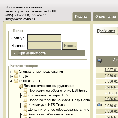
Ярославна - топливная
аппаратура, автозапчасти БОШ.
(495) 508-8-508, 777-22-33
Главная
О компании
info@yaroslavna.ru
Поиск
Прайс-лист
Артикул
Название
Применяемость
Ар
Каталог товаров
1 687 01
Специальные предложения
0 986 61
ЯЗДА
БОШ (BOSCH)
0 986 61
Диагностическое оборудование
0 986 61
Программное обеспечение ESI[tronic]
F 002 D
Системные тестеры KTS
0 986 61
Новое поколение кабелей "Easy Connect"
Кабели для KTS Truck
0 986 61
Дополнительное оборудование для KTS
0 986 61
Анализ отработавших газов
0 986 61