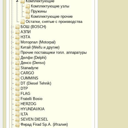
Комплектующие
Комплектующие узлы
Пружины
Комплектующие прочие
Остатки, снятые с производства
БОШ (BOSCH)
АЗПИ
НЗТА
Моторпал (Motorpal)
Китай (Weifu и другие)
Прочие поставщики топл. аппаратуры
Делфи (Delphi)
Денсо (Denso)
Stanadyne
CARGO
CUMMINS
DT (Diesel Tehnik)
DTP
FLAG
Fratelli Bosio
HERZOG
HYUNDAI/KIA
ILTA
SEVEN DIESEL
Фирад Firad Sp.A. (Италия)