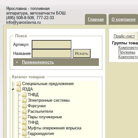
Ярославна - топливная
аппаратура, автозапчасти БОШ.
(495) 508-8-508, 777-22-33
Главная
О компании
info@yaroslavna.ru
Поиск
Прайс-лист
Группы това
Артикул
Комплект
Пружины
Название
Комплект
Применяемость
Каталог товаров
Специальные предложения
ЯЗДА
ТНВД
Электронные системы
Форсунки
Распылители
Пары плунжерные
ТННД
Муфты опережения впрыска
Гидроизделия