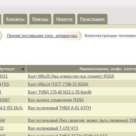
Контакты
Помощь
Новости
Регистрация
Прочие поставщики топл. аппаратуры
Комплектующие топливно
Артикул
Наименование, инфо, изгот
6/21
Болт М6х25 (без отверстия под пломбу) ЯЗДА
9-П15
Болт М8x14 ГОСТ 7798-70 ЯЗДА
3
Болт ТНВД 175-40 М12-1,25-6gх46
110467
Вал рычага управления ЯЗДА
4-2 (03.16с5-
Вал кулачковый ТНВД А-01 АЗТН
604
Вал кулачковый (Без гарантии, может быть ржавчина) Т
23
Вал кулачковый Т-170 ЧТЗ