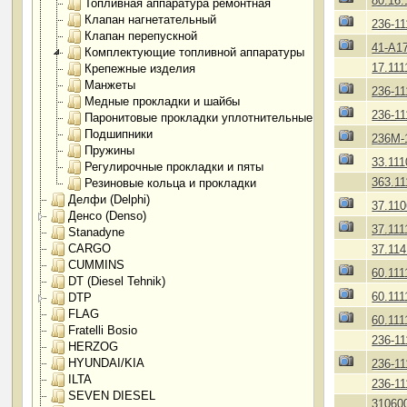
80.16.
Топливная аппаратура ремонтная
Клапан нагнетательный
236-1
Клапан перепускной
41-А1
Комплектующие топливной аппаратуры
17.111
Крепежные изделия
Манжеты
236-1
Медные прокладки и шайбы
236-1
Паронитовые прокладки уплотнительные
Подшипники
236М-
Пружины
33.11
Регулирочные прокладки и пяты
363.1
Резиновые кольца и прокладки
Делфи (Delphi)
37.11
Денсо (Denso)
37.111
Stanadyne
CARGO
37.11
CUMMINS
60.111
DT (Diesel Tehnik)
60.111
DTP
FLAG
60.111
Fratelli Bosio
236-1
HERZOG
HYUNDAI/KIA
236-11
ILTA
236-1
SEVEN DIESEL
31060