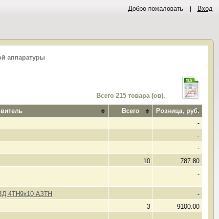
Добро пожаловать
Вход
й аппаратуры
Всего 215 товара (ов).
овитель
Всего
Розница, руб.
-
-
-
10
787.80
-
НВД 4ТН9х10 АЗТН
-
3
9100.00