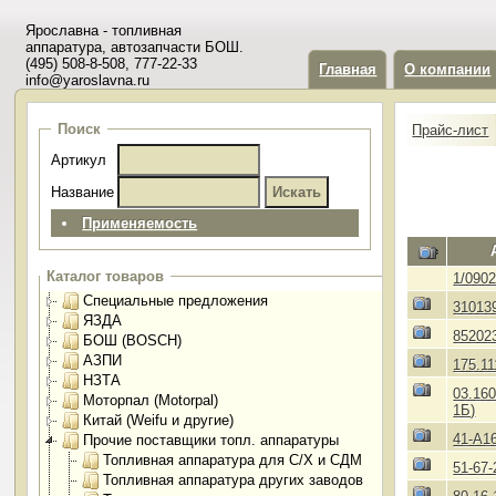
Ярославна - топливная
аппаратура, автозапчасти БОШ.
(495) 508-8-508, 777-22-33
Главная
О компании
info@yaroslavna.ru
Поиск
Прайс-лист
Артикул
Название
Применяемость
Каталог товаров
1/0902
Специальные предложения
31013
ЯЗДА
85202
БОШ (BOSCH)
АЗПИ
175.1
НЗТА
03.160
Моторпал (Motorpal)
1Б)
Китай (Weifu и другие)
41-А1
Прочие поставщики топл. аппаратуры
Топливная аппаратура для С/Х и СДМ
51-67-
Топливная аппаратура других заводов