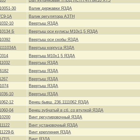
103
Вал кулачковый ТНВД ЛСТН 4ТН9х10 ХТЗ
110051-30
Валик державки ЯЗДА
7С9-1А
Валик регулятора АЗТН
1032-10
Ввертыш ЯЗДА
110134 Б
Ввертыш оси кулисы М10х1,5 ЯЗДА
110392
Ввертыш оси скобы ЯЗДА
1111034А
Ввертыш корпуса ЯЗДА
10314
Ввертыш М10х1,5 ЯЗДА
111032
Ввертыш ЯЗДА
06182
Ввертыш ЯЗДА
1267
Ввертыш ЯЗДА
41074
Ввертыш ЯЗДА
1036-10
Ввертыш ЯЗДА
1062-12
Венец бывш. 236.1111062 ЯЗДА
1060-04
Венец зубчатый в сб. со втулкой ЯЗДА
110200
Винт регулировочный ЯЗДА
11122
Винт установочный ЯЗДА
111229-Б
Винт крепления ЯЗДА
0-П15
Винт ЯЗДА