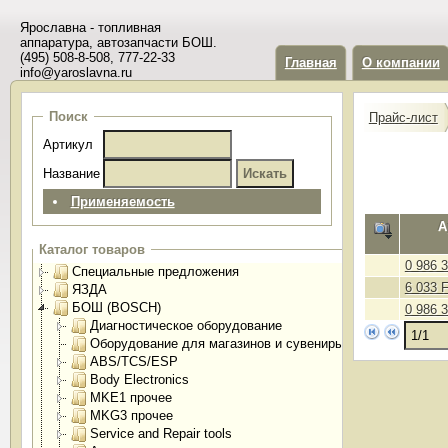
Ярославна - топливная
аппаратура, автозапчасти БОШ.
(495) 508-8-508, 777-22-33
Главная
О компании
info@yaroslavna.ru
Поиск
Прайс-лист
Артикул
Название
Применяемость
А
Каталог товаров
0 986 
Специальные предложения
6 033 
ЯЗДА
БОШ (BOSCH)
0 986 
Диагностическое оборудование
Оборудование для магазинов и сувениры
ABS/TCS/ESP
Body Electronics
MKE1 прочее
MKG3 прочее
Service and Repair tools