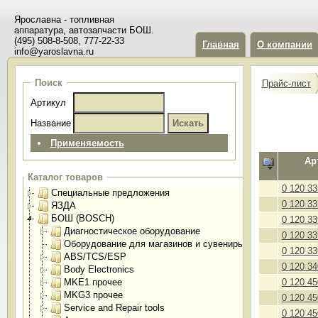
Ярославна - топливная
аппаратура, автозапчасти БОШ.
(495) 508-8-508, 777-22-33
Главная
О компании
info@yaroslavna.ru
Поиск
Прайс-лист
Артикул
Название
Применяемость
Ар
Каталог товаров
0 120 33
Специальные предложения
0 120 33
ЯЗДА
БОШ (BOSCH)
0 120 33
Диагностическое оборудование
0 120 33
Оборудование для магазинов и сувениры
0 120 33
ABS/TCS/ESP
0 120 34
Body Electronics
MKE1 прочее
0 120 45
MKG3 прочее
0 120 45
Service and Repair tools
0 120 45