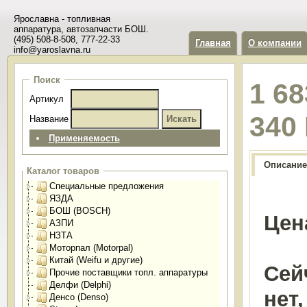
Ярославна - топливная
аппаратура, автозапчасти БОШ.
(495) 508-8-508, 777-22-33
Главная
О компании
info@yaroslavna.ru
Поиск
1 68
Артикул
340
Название
Применяемость
Описание
Каталог товаров
Специальные предложения
ЯЗДА
БОШ (BOSCH)
Цен
АЗПИ
НЗТА
Моторпал (Motorpal)
Китай (Weifu и другие)
Сей
Прочие поставщики топл. аппаратуры
Делфи (Delphi)
нет
Денсо (Denso)