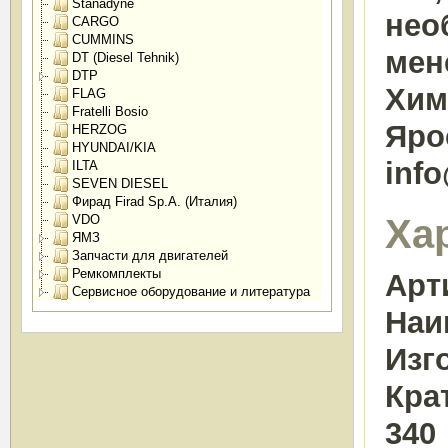
Stanadyne
нео
CARGO
CUMMINS
мен
DT (Diesel Tehnik)
DTP
Химк
FLAG
Fratelli Bosio
Яро
HERZOG
HYUNDAI/KIA
inf
ILTA
SEVEN DIESEL
Фирад Firad Sp.A. (Италия)
Ха
VDO
ЯМЗ
Запчасти для двигателей
Ремкомплекты
Арт
Сервисное оборудование и литература
Наи
Изг
Кра
340