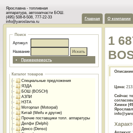
Ярославна - топливная
аппаратура, автозапчасти БОШ.
(495) 508-8-508, 777-22-33
Главная
О компании
info@yaroslavna.ru
Поиск
1 6
Артикул
BO
Название
Применяемость
Описание
Каталог товаров
Специальные предложения
ЯЗДА
Цена:
213
БОШ (BOSCH)
Сейчас т
АЗПИ
согласов
НЗТА
Химки (49
Моторпал (Motorpal)
Ярославль
Китай (Weifu и другие)
info@yaro
Прочие поставщики топл. аппаратуры
Характ
Делфи (Delphi)
Денсо (Denso)
Артикул: