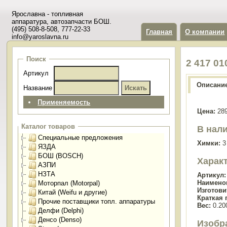
Ярославна - топливная
аппаратура, автозапчасти БОШ.
(495) 508-8-508, 777-22-33
Главная
О компании
info@yaroslavna.ru
Поиск
2 417 0
Артикул
Описани
Название
Применяемость
Цена:
289
Каталог товаров
В нали
Специальные предложения
Химки:
3
ЯЗДА
БОШ (BOSCH)
Харак
АЗПИ
НЗТА
Артикул:
Наимено
Моторпал (Motorpal)
Изготови
Китай (Weifu и другие)
Краткая 
Прочие поставщики топл. аппаратуры
Вес:
0.200
Делфи (Delphi)
Денсо (Denso)
Изобр