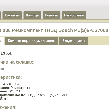
Контакты
Помощь
Новости
Регистрация
10 038 Ремкомплект ТНВД Bosch PE(S)6P..S700
е
Комплектация по умолчанию
Входит в узлы
1.3 руб.
чии на складах:
 шт.
теристики:
2 417 010 038
вание:
Ремкомплект
тель:
BOSCH
применяемость:
ТНВД Bosch PE(S)6P..S7000
5 кг.
ажения: