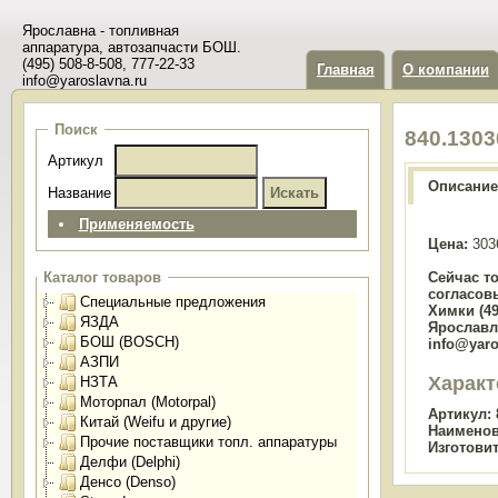
Ярославна - топливная
аппаратура, автозапчасти БОШ.
(495) 508-8-508, 777-22-33
Главная
О компании
info@yaroslavna.ru
Поиск
840.130
Артикул
Описание
Название
Применяемость
Цена:
303
Сейчас т
Каталог товаров
согласов
Специальные предложения
Химки (49
ЯЗДА
Ярославль
БОШ (BOSCH)
info@yaro
АЗПИ
Характ
НЗТА
Моторпал (Motorpal)
Артикул:
Китай (Weifu и другие)
Наименов
Прочие поставщики топл. аппаратуры
Изготови
Делфи (Delphi)
Денсо (Denso)