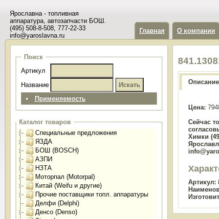
Ярославна - топливная
аппаратура, автозапчасти БОШ.
(495) 508-8-508, 777-22-33
Главная
О компании
info@yaroslavna.ru
Поиск
841.130
Артикул
Описание
Название
Применяемость
Цена:
794
Сейчас т
Каталог товаров
согласов
Специальные предложения
Химки (49
ЯЗДА
Ярославль
БОШ (BOSCH)
info@yaro
АЗПИ
Характ
НЗТА
Моторпал (Motorpal)
Артикул:
Китай (Weifu и другие)
Наименов
Прочие поставщики топл. аппаратуры
Изготови
Делфи (Delphi)
Денсо (Denso)