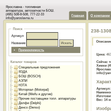
Ярославна - топливная
аппаратура, автозапчасти БОШ.
(495) 508-8-508, 777-22-33
Главная
О компании
info@yaroslavna.ru
Поиск
238-130
Артикул
Описани
Название
Применяемость
Цена:
463
Сейчас т
Каталог товаров
Химки (49
Специальные предложения
Ярославл
ЯЗДА
info@yar
БОШ (BOSCH)
АЗПИ
Харак
НЗТА
Артикул:
Моторпал (Motorpal)
Наимено
Китай (Weifu и другие)
Изготови
Прочие поставщики топл. аппаратуры
Вес:
14 кг
Делфи (Delphi)
Денсо (Denso)
Изобр