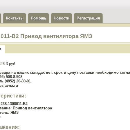
Контакты
Помощь
Новости
Регистрация
8011-В2 Привод вентилятора ЯМЗ
е
26.3 руб.
овара на наших складах нет, срок и цену поставки необходимо сог
5) 508-8-508
ь (4852) 20-80-01
oslavna.ru
теристики:
238-1308011-В2
вание:
Привод вентилятора
тель:
ЯМЗ
.
ажения: