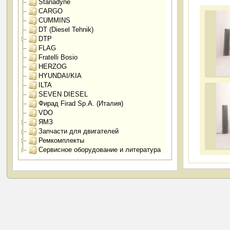
Stanadyne
CARGO
CUMMINS
DT (Diesel Tehnik)
DTP
FLAG
Fratelli Bosio
HERZOG
HYUNDAI/KIA
ILTA
SEVEN DIESEL
Фирад Firad Sp.A. (Италия)
VDO
ЯМЗ
Запчасти для двигателей
Ремкомплекты
Сервисное оборудование и литература