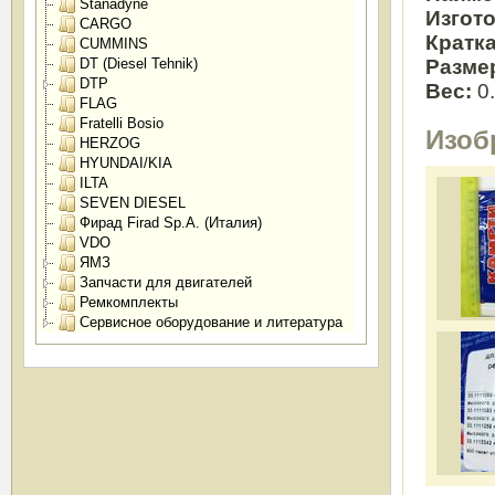
Stanadyne
Изгот
CARGO
Кратк
CUMMINS
Разме
DT (Diesel Tehnik)
DTP
Вес:
0
FLAG
Fratelli Bosio
Изоб
HERZOG
HYUNDAI/KIA
ILTA
SEVEN DIESEL
Фирад Firad Sp.A. (Италия)
VDO
ЯМЗ
Запчасти для двигателей
Ремкомплекты
Сервисное оборудование и литература