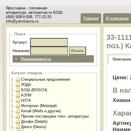
Ярославна - топливная
аппаратура, автозапчасти БОШ.
(495) 508-8-508, 777-22-33
Главная
О компании
info@yaroslavna.ru
Поиск
33-111
Артикул
поз.) 
Название
Применяемость
Описание
Каталог товаров
Цена:
Специальные предложения
ЯЗДА
В на
БОШ (BOSCH)
АЗПИ
Химки
НЗТА
Моторпал (Motorpal)
Китай (Weifu и другие)
Хара
Прочие поставщики топл. аппаратуры
Делфи (Delphi)
Артик
Денсо (Denso)
Наиме