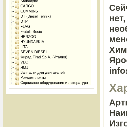
Stanadyne
Сей
CARGO
CUMMINS
нет
DT (Diesel Tehnik)
DTP
нео
FLAG
Fratelli Bosio
мен
HERZOG
HYUNDAI/KIA
ILTA
Химк
SEVEN DIESEL
Фирад Firad Sp.A. (Италия)
Яро
VDO
ЯМЗ
inf
Запчасти для двигателей
Ремкомплекты
Сервисное оборудование и литература
Ха
Арт
Наи
Изг