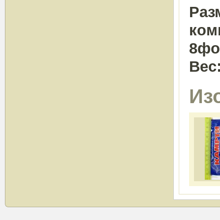
Раз
ком
8фо
Вес
Из