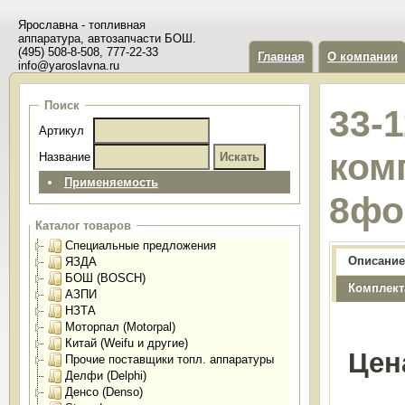
Ярославна - топливная
аппаратура, автозапчасти БОШ.
(495) 508-8-508, 777-22-33
Главная
О компании
info@yaroslavna.ru
Поиск
33-
Артикул
ком
Название
Применяемость
8фо
Каталог товаров
Специальные предложения
Описание
ЯЗДА
БОШ (BOSCH)
Комплект
АЗПИ
НЗТА
Моторпал (Motorpal)
Китай (Weifu и другие)
Цен
Прочие поставщики топл. аппаратуры
Делфи (Delphi)
Денсо (Denso)