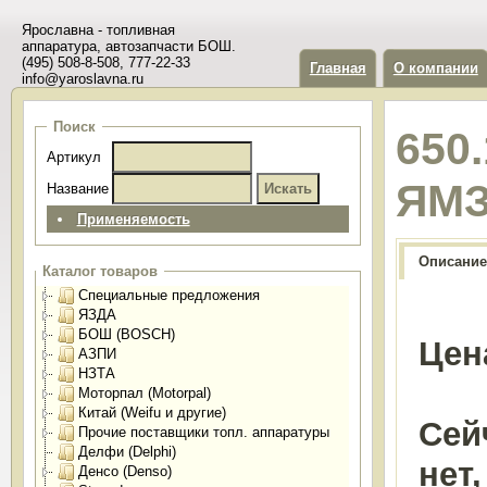
Ярославна - топливная
аппаратура, автозапчасти БОШ.
(495) 508-8-508, 777-22-33
Главная
О компании
info@yaroslavna.ru
Поиск
650
Артикул
ЯМ
Название
Применяемость
Описание
Каталог товаров
Специальные предложения
ЯЗДА
БОШ (BOSCH)
Цен
АЗПИ
НЗТА
Моторпал (Motorpal)
Китай (Weifu и другие)
Сей
Прочие поставщики топл. аппаратуры
Делфи (Delphi)
нет
Денсо (Denso)