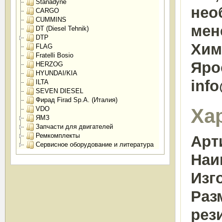
Stanadyne
нео
CARGO
CUMMINS
мен
DT (Diesel Tehnik)
DTP
Химк
FLAG
Fratelli Bosio
Яро
HERZOG
HYUNDAI/KIA
inf
ILTA
SEVEN DIESEL
Фирад Firad Sp.A. (Италия)
Ха
VDO
ЯМЗ
Запчасти для двигателей
Ремкомплекты
Арт
Сервисное оборудование и литература
Наи
Изг
Раз
рез