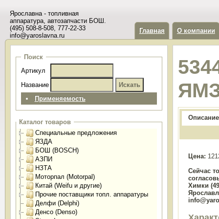
Ярославна - топливная
аппаратура, автозапчасти БОШ.
(495) 508-8-508, 777-22-33
Главная
О компании
info@yaroslavna.ru
Поиск
534
Артикул
ЯМ
Название
Применяемость
Описание
Каталог товаров
Специальные предложения
ЯЗДА
БОШ (BOSCH)
Цена:
121
АЗПИ
НЗТА
Сейчас т
Моторпал (Motorpal)
согласов
Китай (Weifu и другие)
Химки (49
Ярославль
Прочие поставщики топл. аппаратуры
info@yaro
Делфи (Delphi)
Денсо (Denso)
Характ