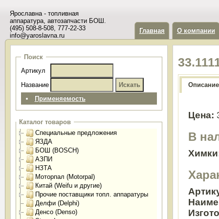
Ярославна - топливная
аппаратура, автозапчасти БОШ.
(495) 508-8-508, 777-22-33
Главная
О компании
info@yaroslavna.ru
Поиск
33.111
Артикул
Название
Описание
Применяемость
Цена:
Каталог товаров
Специальные предложения
В на
ЯЗДА
БОШ (BOSCH)
Химки
АЗПИ
НЗТА
Хара
Моторпал (Motorpal)
Китай (Weifu и другие)
Артик
Прочие поставщики топл. аппаратуры
Наиме
Делфи (Delphi)
Изгот
Денсо (Denso)