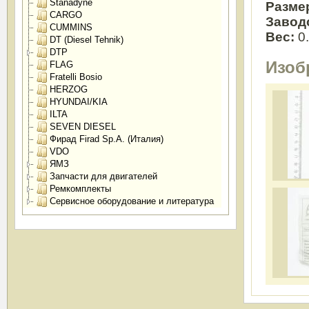
Stanadyne
Разме
CARGO
Завод
CUMMINS
Вес:
0
DT (Diesel Tehnik)
DTP
Изоб
FLAG
Fratelli Bosio
HERZOG
HYUNDAI/KIA
ILTA
SEVEN DIESEL
Фирад Firad Sp.A. (Италия)
VDO
ЯМЗ
Запчасти для двигателей
Ремкомплекты
Сервисное оборудование и литература