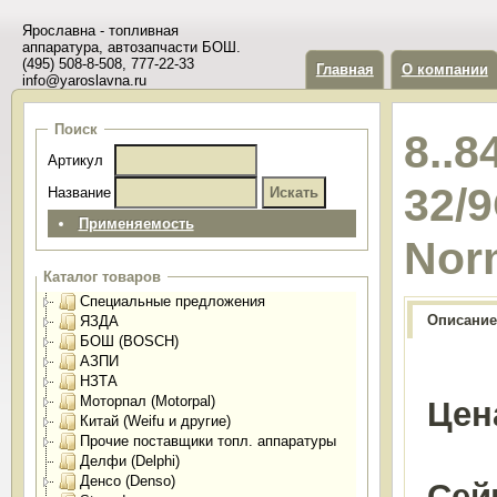
Ярославна - топливная
аппаратура, автозапчасти БОШ.
(495) 508-8-508, 777-22-33
Главная
О компании
info@yaroslavna.ru
Поиск
8..
Артикул
32/
Название
Применяемость
Nor
Каталог товаров
Специальные предложения
Описание
ЯЗДА
БОШ (BOSCH)
АЗПИ
НЗТА
Моторпал (Motorpal)
Цен
Китай (Weifu и другие)
Прочие поставщики топл. аппаратуры
Делфи (Delphi)
Денсо (Denso)
Сей