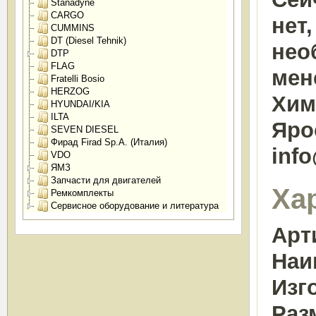
Stanadyne
CARGO
нет
CUMMINS
DT (Diesel Tehnik)
нео
DTP
FLAG
мен
Fratelli Bosio
HERZOG
Химк
HYUNDAI/KIA
ILTA
Яро
SEVEN DIESEL
Фирад Firad Sp.A. (Италия)
inf
VDO
ЯМЗ
Запчасти для двигателей
Ха
Ремкомплекты
Сервисное оборудование и литература
Арт
Наи
Изг
Раз