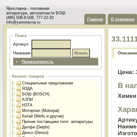
Ярославна - топливная
аппаратура, автозапчасти БОШ.
(495) 508-8-508, 777-22-33
Главная
О компании
info@yaroslavna.ru
Поиск
33.111
Артикул
Название
Описание
Применяемость
Цена:
Каталог товаров
Специальные предложения
В на
ЯЗДА
БОШ (BOSCH)
Химки
АЗПИ
НЗТА
Хара
Моторпал (Motorpal)
Китай (Weifu и другие)
Артик
Прочие поставщики топл. аппаратуры
Наиме
Делфи (Delphi)
Изгот
Денсо (Denso)