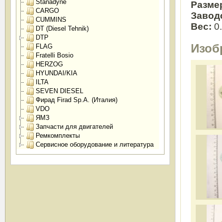
Stanadyne
Разме
CARGO
Завод
CUMMINS
Вес:
0
DT (Diesel Tehnik)
DTP
Изоб
FLAG
Fratelli Bosio
HERZOG
HYUNDAI/KIA
ILTA
SEVEN DIESEL
Фирад Firad Sp.A. (Италия)
VDO
ЯМЗ
Запчасти для двигателей
Ремкомплекты
Сервисное оборудование и литература