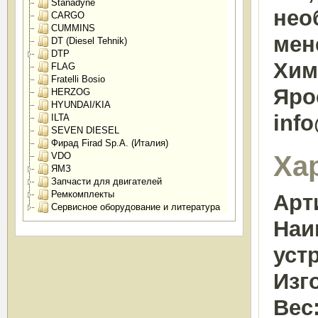
Stanadyne
нео
CARGO
CUMMINS
мен
DT (Diesel Tehnik)
DTP
Химк
FLAG
Fratelli Bosio
Яро
HERZOG
HYUNDAI/KIA
inf
ILTA
SEVEN DIESEL
Фирад Firad Sp.A. (Италия)
Ха
VDO
ЯМЗ
Запчасти для двигателей
Ремкомплекты
Арт
Сервисное оборудование и литература
Наи
уст
Изг
Вес