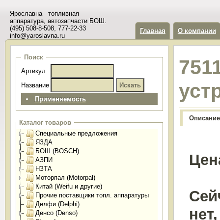
Ярославна - топливная
аппаратура, автозапчасти БОШ.
(495) 508-8-508, 777-22-33
Главная
О компании
info@yaroslavna.ru
Поиск
751
Артикул
уст
Название
Применяемость
Описание
Каталог товаров
Специальные предложения
ЯЗДА
БОШ (BOSCH)
Цен
АЗПИ
НЗТА
Моторпал (Motorpal)
Китай (Weifu и другие)
Сей
Прочие поставщики топл. аппаратуры
Делфи (Delphi)
нет
Денсо (Denso)