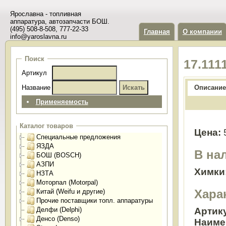
Ярославна - топливная
аппаратура, автозапчасти БОШ.
(495) 508-8-508, 777-22-33
Главная
О компании
info@yaroslavna.ru
Поиск
17.111
Артикул
Название
Описание
Применяемость
Каталог товаров
Цена:
Специальные предложения
ЯЗДА
В на
БОШ (BOSCH)
АЗПИ
Химки
НЗТА
Моторпал (Motorpal)
Хара
Китай (Weifu и другие)
Прочие поставщики топл. аппаратуры
Делфи (Delphi)
Артик
Денсо (Denso)
Наиме