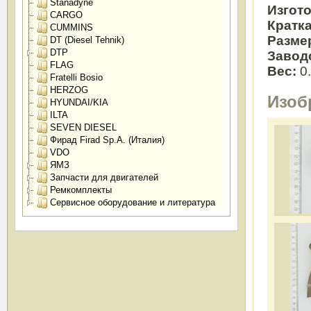
Stanadyne
Изгот
CARGO
Кратк
CUMMINS
Разме
DT (Diesel Tehnik)
DTP
Завод
FLAG
Вес:
0
Fratelli Bosio
HERZOG
Изоб
HYUNDAI/KIA
ILTA
SEVEN DIESEL
Фирад Firad Sp.A. (Италия)
VDO
ЯМЗ
Запчасти для двигателей
Ремкомплекты
Сервисное оборудование и литература