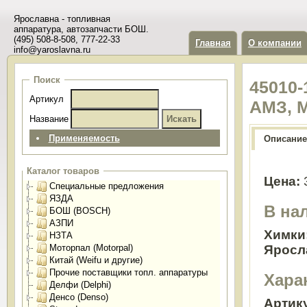
Ярославна - топливная
аппаратура, автозапчасти БОШ.
(495) 508-8-508, 777-22-33
Главная
О компании
info@yaroslavna.ru
Поиск
45010-
Артикул
АМЗ, 
Название
Применяемость
Описание
Каталог товаров
Цена:
Специальные предложения
ЯЗДА
В на
БОШ (BOSCH)
АЗПИ
Химки
НЗТА
Яросл
Моторпал (Motorpal)
Китай (Weifu и другие)
Прочие поставщики топл. аппаратуры
Хара
Делфи (Delphi)
Денсо (Denso)
Артик