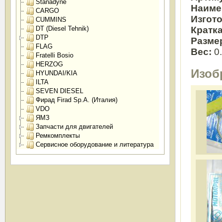
Stanadyne
Наиме
CARGO
Изгот
CUMMINS
Кратк
DT (Diesel Tehnik)
DTP
Разме
FLAG
Вес:
0
Fratelli Bosio
HERZOG
Изоб
HYUNDAI/KIA
ILTA
SEVEN DIESEL
Фирад Firad Sp.A. (Италия)
VDO
ЯМЗ
Запчасти для двигателей
Ремкомплекты
Сервисное оборудование и литература