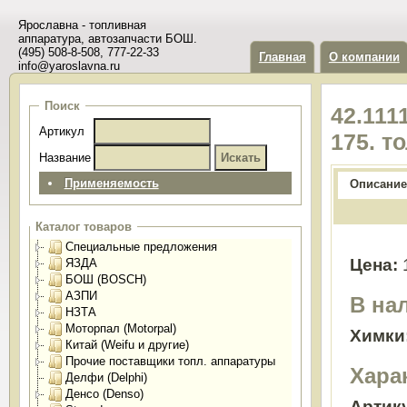
Ярославна - топливная
аппаратура, автозапчасти БОШ.
(495) 508-8-508, 777-22-33
Главная
О компании
info@yaroslavna.ru
Поиск
42.111
Артикул
175. т
Название
Применяемость
Описание
Каталог товаров
Специальные предложения
Цена:
ЯЗДА
БОШ (BOSCH)
АЗПИ
В на
НЗТА
Моторпал (Motorpal)
Химки
Китай (Weifu и другие)
Прочие поставщики топл. аппаратуры
Хара
Делфи (Delphi)
Денсо (Denso)
Артик