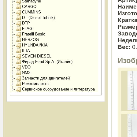
Stanadyne
Наиме
CARGO
CUMMINS
Изгот
DT (Diesel Tehnik)
Кратк
DTP
Разме
FLAG
Завод
Fratelli Bosio
Недел
HERZOG
HYUNDAI/KIA
Вес:
0
ILTA
SEVEN DIESEL
Изоб
Фирад Firad Sp.A. (Италия)
VDO
ЯМЗ
Запчасти для двигателей
Ремкомплекты
Сервисное оборудование и литература