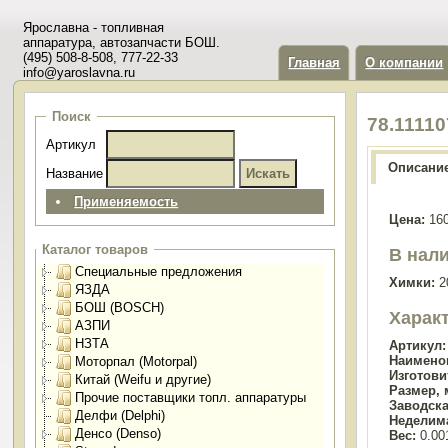
Ярославна - топливная
аппаратура, автозапчасти БОШ.
(495) 508-8-508, 777-22-33
Главная
О компании
info@yaroslavna.ru
Поиск
78.1111
Артикул
Описани
Название
Применяемость
Цена:
160
Каталог товаров
В нали
Специальные предложения
Химки:
2
ЯЗДА
БОШ (BOSCH)
Харак
АЗПИ
НЗТА
Артикул:
Наимено
Моторпал (Motorpal)
Изготови
Китай (Weifu и другие)
Размер, 
Прочие поставщики топл. аппаратуры
Заводска
Делфи (Delphi)
Неделим
Денсо (Denso)
Вес:
0.00