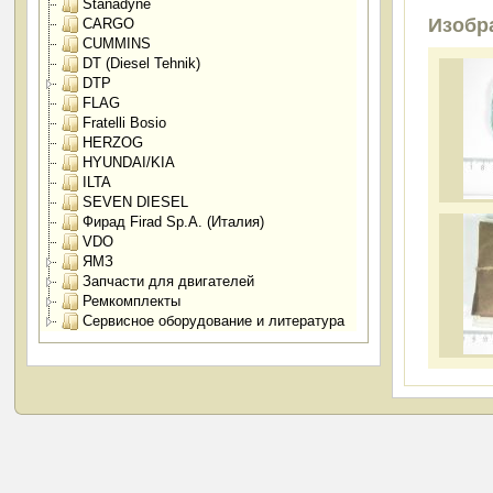
Stanadyne
Изобр
CARGO
CUMMINS
DT (Diesel Tehnik)
DTP
FLAG
Fratelli Bosio
HERZOG
HYUNDAI/KIA
ILTA
SEVEN DIESEL
Фирад Firad Sp.A. (Италия)
VDO
ЯМЗ
Запчасти для двигателей
Ремкомплекты
Сервисное оборудование и литература