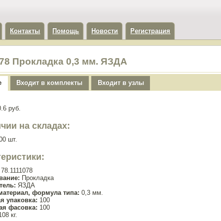
Контакты
Помощь
Новости
Регистрация
078 Прокладка 0,3 мм. ЯЗДА
е
Входит в комплекты
Входит в узлы
.6 руб.
чии на складах:
00 шт.
теристики:
78.1111078
вание:
Прокладка
тель:
ЯЗДА
материал, формула типа:
0,3 мм.
я упаковка:
100
ая фасовка:
100
108 кг.