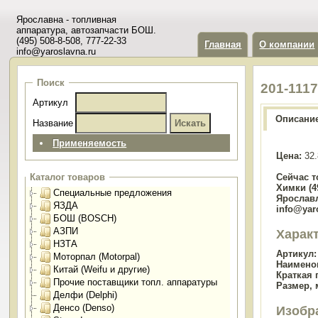
Ярославна - топливная
аппаратура, автозапчасти БОШ.
(495) 508-8-508, 777-22-33
Главная
О компании
info@yaroslavna.ru
Поиск
201-111
Артикул
Описани
Название
Применяемость
Цена:
32.
Сейчас т
Каталог товаров
Химки (49
Специальные предложения
Ярославл
ЯЗДА
info@yar
БОШ (BOSCH)
АЗПИ
Харак
НЗТА
Артикул:
Моторпал (Motorpal)
Наимено
Китай (Weifu и другие)
Краткая 
Прочие поставщики топл. аппаратуры
Размер, 
Делфи (Delphi)
Денсо (Denso)
Изобр