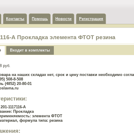
Контакты
Помощь
Новости
Регистрация
7116-А Прокладка элемента ФТОТ резина
е
Входит в комплекты
8 руб.
овара на наших складах нет, срок и цену поставки необходимо сог
5) 508-8-508
ь (4852) 20-80-01
oslavna.ru
теристики:
201-1117116-А
вание:
Прокладка
применяемость:
элемента ФТОТ
материал, формула типа:
резина
ажения: