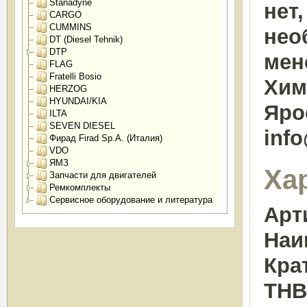
Stanadyne
нет
CARGO
CUMMINS
нео
DT (Diesel Tehnik)
DTP
мен
FLAG
Fratelli Bosio
Химк
HERZOG
HYUNDAI/KIA
Яро
ILTA
SEVEN DIESEL
inf
Фирад Firad Sp.A. (Италия)
VDO
ЯМЗ
Ха
Запчасти для двигателей
Ремкомплекты
Сервисное оборудование и литература
Арт
Наи
Кра
ТНВ