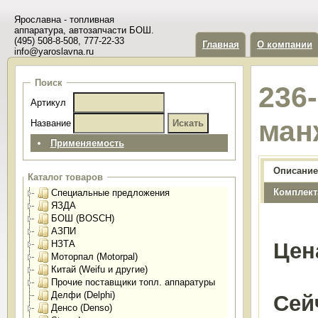
Ярославна - топливная
аппаратура, автозапчасти БОШ.
(495) 508-8-508, 777-22-33
Главная
О компании
info@yaroslavna.ru
Поиск
236
Артикул
ман
Название
Применяемость
Описание
Каталог товаров
Комплект
Специальные предложения
ЯЗДА
БОШ (BOSCH)
АЗПИ
НЗТА
Цен
Моторпал (Motorpal)
Китай (Weifu и другие)
Прочие поставщики топл. аппаратуры
Делфи (Delphi)
Сей
Денсо (Denso)