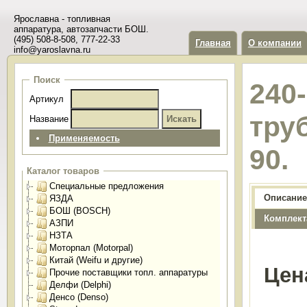
Ярославна - топливная
аппаратура, автозапчасти БОШ.
(495) 508-8-508, 777-22-33
Главная
О компании
info@yaroslavna.ru
Поиск
240
Артикул
тру
Название
Применяемость
90.
Каталог товаров
Специальные предложения
Описание
ЯЗДА
БОШ (BOSCH)
Комплект
АЗПИ
НЗТА
Моторпал (Motorpal)
Китай (Weifu и другие)
Цен
Прочие поставщики топл. аппаратуры
Делфи (Delphi)
Денсо (Denso)