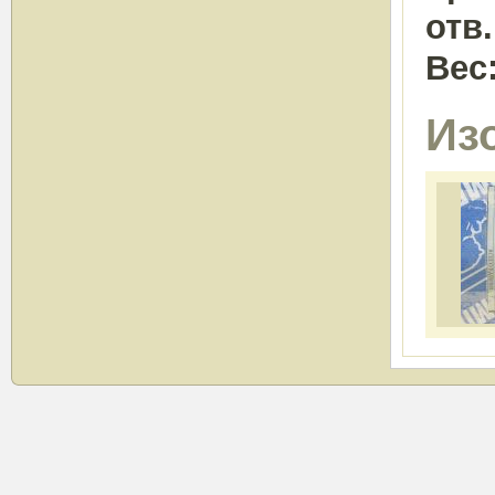
отв
Вес
Из