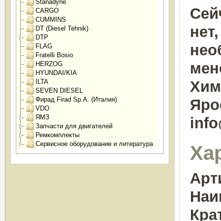
Stanadyne
Сей
CARGO
CUMMINS
нет
DT (Diesel Tehnik)
DTP
нео
FLAG
Fratelli Bosio
мен
HERZOG
HYUNDAI/KIA
ILTA
Химк
SEVEN DIESEL
Фирад Firad Sp.A. (Италия)
Яро
VDO
ЯМЗ
inf
Запчасти для двигателей
Ремкомплекты
Сервисное оборудование и литература
Ха
Арт
Наи
Кра