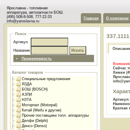
Ярославна - топливная
аппаратура, автозапчасти БОШ.
(495) 508-8-508, 777-22-33
Главная
О компании
info@yaroslavna.ru
Поиск
337.111
Артикул
Описани
Название
Применяемость
Внимание
Сейчас т
Химки (49
Каталог товаров
Ярославл
Специальные предложения
info@yar
ЯЗДА
БОШ (BOSCH)
Харак
АЗПИ
Артикул:
НЗТА
Наимено
Моторпал (Motorpal)
Краткая 
Китай (Weifu и другие)
Прочие поставщики топл. аппаратуры
Делфи (Delphi)
Денсо (Denso)