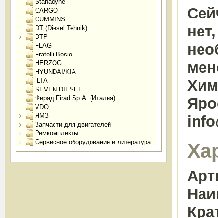
Stanadyne
Сей
CARGO
CUMMINS
нет
DT (Diesel Tehnik)
DTP
нео
FLAG
Fratelli Bosio
мен
HERZOG
HYUNDAI/KIA
ILTA
Химк
SEVEN DIESEL
Фирад Firad Sp.A. (Италия)
Яро
VDO
ЯМЗ
inf
Запчасти для двигателей
Ремкомплекты
Сервисное оборудование и литература
Ха
Арт
Наи
Кра