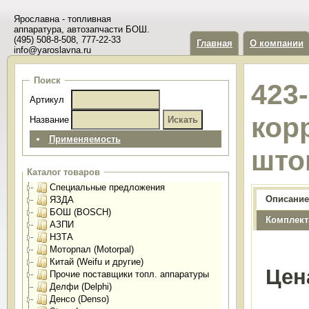
Ярославна - топливная
аппаратура, автозапчасти БОШ.
(495) 508-8-508, 777-22-33
Главная
О компании
info@yaroslavna.ru
Поиск
423
Артикул
кор
Название
Применяемость
што
Каталог товаров
Специальные предложения
Описание
ЯЗДА
БОШ (BOSCH)
Комплект
АЗПИ
НЗТА
Моторпал (Motorpal)
Китай (Weifu и другие)
Цен
Прочие поставщики топл. аппаратуры
Делфи (Delphi)
Денсо (Denso)