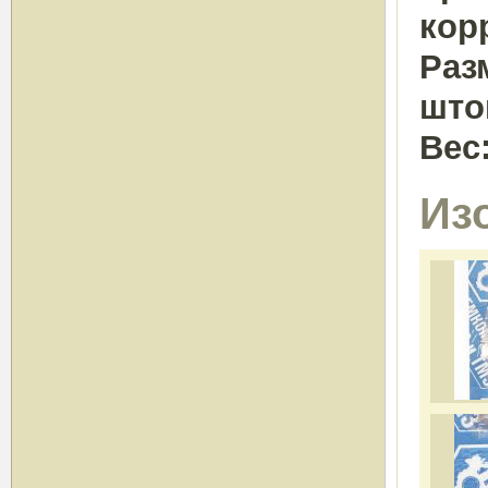
кор
Раз
што
Вес
Из