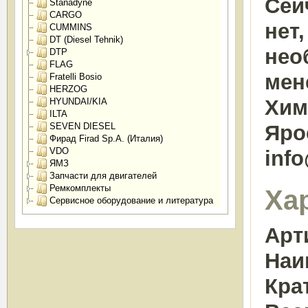
Сей
Stanadyne
CARGO
нет
CUMMINS
DT (Diesel Tehnik)
нео
DTP
FLAG
мен
Fratelli Bosio
HERZOG
Химк
HYUNDAI/KIA
ILTA
SEVEN DIESEL
Яро
Фирад Firad Sp.A. (Италия)
VDO
inf
ЯМЗ
Запчасти для двигателей
Ремкомплекты
Ха
Сервисное оборудование и литература
Арт
Наи
Кра