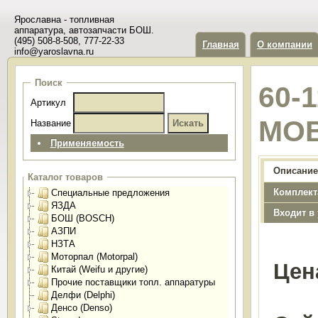
Ярославна - топливная
аппаратура, автозапчасти БОШ.
(495) 508-8-508, 777-22-33
Главная
О компании
info@yaroslavna.ru
Поиск
60-
Артикул
МОВ
Название
Применяемость
Описание
Каталог товаров
Комплект
Специальные предложения
ЯЗДА
Входит в
БОШ (BOSCH)
АЗПИ
НЗТА
Моторпал (Motorpal)
Цен
Китай (Weifu и другие)
Прочие поставщики топл. аппаратуры
Делфи (Delphi)
Денсо (Denso)