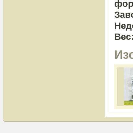
фор
Зав
Нед
Вес
Из