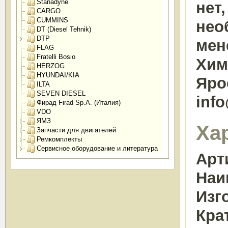
Stanadyne
нет
CARGO
CUMMINS
нео
DT (Diesel Tehnik)
DTP
мен
FLAG
Fratelli Bosio
Химк
HERZOG
HYUNDAI/KIA
Яро
ILTA
SEVEN DIESEL
inf
Фирад Firad Sp.A. (Италия)
VDO
ЯМЗ
Ха
Запчасти для двигателей
Ремкомплекты
Сервисное оборудование и литература
Арт
Наи
Изг
Кра