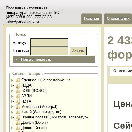
Ярославна - топливная
аппаратура, автозапчасти БОШ.
(495) 508-8-508, 777-22-33
Главная
О компании
info@yaroslavna.ru
Поиск
2 4
Артикул
фор
Название
Применяемость
Описание
Каталог товаров
Специальные предложения
ЯЗДА
БОШ (BOSCH)
АЗПИ
Цен
НЗТА
Моторпал (Motorpal)
Китай (Weifu и другие)
Прочие поставщики топл. аппаратуры
Делфи (Delphi)
Сей
Денсо (Denso)