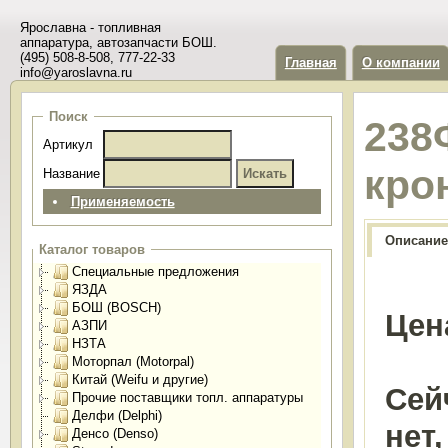
Ярославна - топливная
аппаратура, автозапчасти БОШ.
(495) 508-8-508, 777-22-33
Главная
О компании
info@yaroslavna.ru
Поиск
238
Артикул
кро
Название
Применяемость
Описание
Каталог товаров
Специальные предложения
ЯЗДА
БОШ (BOSCH)
Цен
АЗПИ
НЗТА
Моторпал (Motorpal)
Китай (Weifu и другие)
Сей
Прочие поставщики топл. аппаратуры
Делфи (Delphi)
нет
Денсо (Denso)