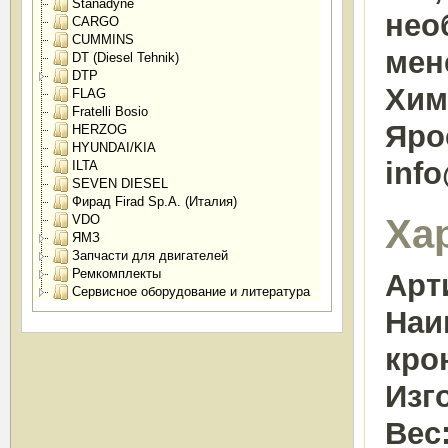
Stanadyne
нео
CARGO
CUMMINS
мен
DT (Diesel Tehnik)
DTP
Химк
FLAG
Fratelli Bosio
Яро
HERZOG
HYUNDAI/KIA
inf
ILTA
SEVEN DIESEL
Фирад Firad Sp.A. (Италия)
Ха
VDO
ЯМЗ
Запчасти для двигателей
Ремкомплекты
Арт
Сервисное оборудование и литература
Наи
кро
Изг
Вес