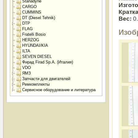
Stanadyne
Изгот
CARGO
Кратк
CUMMINS
Вес:
0
DT (Diesel Tehnik)
DTP
FLAG
Изоб
Fratelli Bosio
HERZOG
HYUNDAI/KIA
ILTA
SEVEN DIESEL
Фирад Firad Sp.A. (Италия)
VDO
ЯМЗ
Запчасти для двигателей
Ремкомплекты
Сервисное оборудование и литература