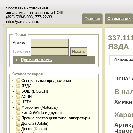
Ярославна - топливная
аппаратура, автозапчасти БОШ.
(495) 508-8-508, 777-22-33
Главная
О компании
info@yaroslavna.ru
Поиск
337.1
Артикул
ЯЗДА
Название
Применяемость
Описание
Каталог товаров
Цена:
Специальные предложения
ЯЗДА
В на
БОШ (BOSCH)
АЗПИ
Химки
НЗТА
Моторпал (Motorpal)
Китай (Weifu и другие)
Хара
Прочие поставщики топл. аппаратуры
Делфи (Delphi)
Артик
Денсо (Denso)
Наиме