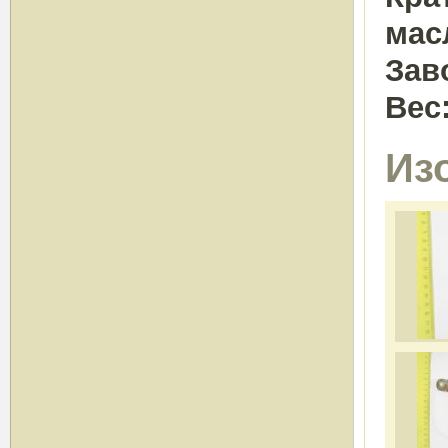
мас
Зав
Вес
Из