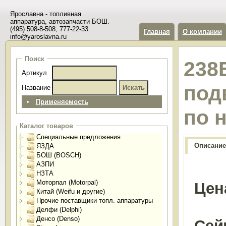
Ярославна - топливная
аппаратура, автозапчасти БОШ.
(495) 508-8-508, 777-22-33
Главная
О компании
info@yaroslavna.ru
Поиск
238
Артикул
под
Название
Применяемость
по 
Каталог товаров
Специальные предложения
Описание
ЯЗДА
БОШ (BOSCH)
АЗПИ
НЗТА
Моторпал (Motorpal)
Цен
Китай (Weifu и другие)
Прочие поставщики топл. аппаратуры
Делфи (Delphi)
Денсо (Denso)
Сей