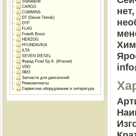
Stanadyne
CARGO
нет
CUMMINS
DT (Diesel Tehnik)
нео
DTP
FLAG
мен
Fratelli Bosio
HERZOG
Химк
HYUNDAI/KIA
ILTA
Яро
SEVEN DIESEL
Фирад Firad Sp.A. (Италия)
inf
VDO
ЯМЗ
Запчасти для двигателей
Ха
Ремкомплекты
Сервисное оборудование и литература
Арт
Наи
Изг
Кра