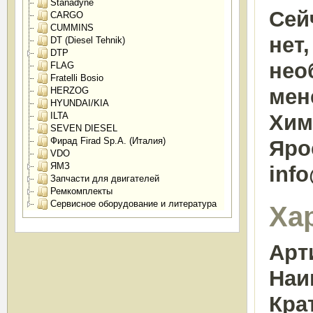
Stanadyne
Сей
CARGO
CUMMINS
нет
DT (Diesel Tehnik)
DTP
нео
FLAG
Fratelli Bosio
мен
HERZOG
HYUNDAI/KIA
ILTA
Химк
SEVEN DIESEL
Фирад Firad Sp.A. (Италия)
Яро
VDO
ЯМЗ
inf
Запчасти для двигателей
Ремкомплекты
Сервисное оборудование и литература
Ха
Арт
Наи
Кра