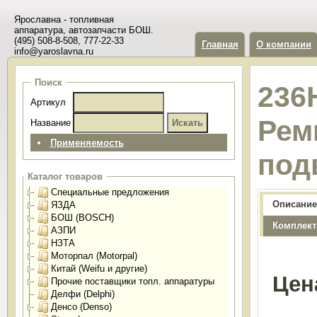
Ярославна - топливная
аппаратура, автозапчасти БОШ.
(495) 508-8-508, 777-22-33
Главная
О компании
info@yaroslavna.ru
Поиск
236
Артикул
Рем
Название
Применяемость
под
Каталог товаров
Специальные предложения
Описание
ЯЗДА
БОШ (BOSCH)
Комплект
АЗПИ
НЗТА
Моторпал (Motorpal)
Китай (Weifu и другие)
Цен
Прочие поставщики топл. аппаратуры
Делфи (Delphi)
Денсо (Denso)