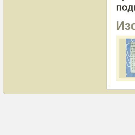
под
Из