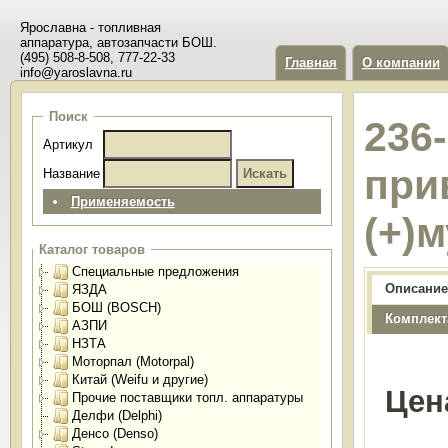
Ярославна - топливная
аппаратура, автозапчасти БОШ.
(495) 508-8-508, 777-22-33
Главная
О компании
info@yaroslavna.ru
Поиск
236
Артикул
при
Название
Применяемость
(+)
Каталог товаров
Специальные предложения
Описание
ЯЗДА
БОШ (BOSCH)
Комплект
АЗПИ
НЗТА
Моторпал (Motorpal)
Китай (Weifu и другие)
Цен
Прочие поставщики топл. аппаратуры
Делфи (Delphi)
Денсо (Denso)