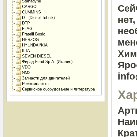
Stanadyne
Сей
CARGO
CUMMINS
нет
DT (Diesel Tehnik)
DTP
нео
FLAG
Fratelli Bosio
мен
HERZOG
HYUNDAI/KIA
ILTA
Химк
SEVEN DIESEL
Фирад Firad Sp.A. (Италия)
Яро
VDO
ЯМЗ
inf
Запчасти для двигателей
Ремкомплекты
Сервисное оборудование и литература
Ха
Арт
Наи
Кра