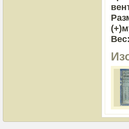
вен
Раз
(+)
Вес
Из