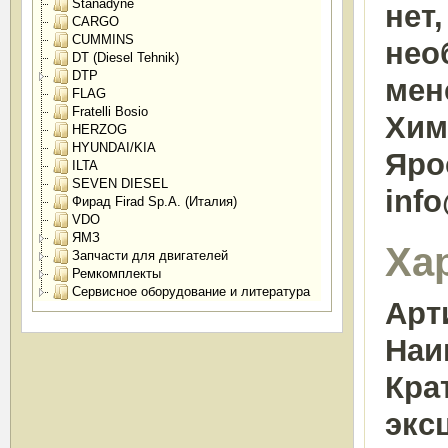
Stanadyne
нет
CARGO
CUMMINS
нео
DT (Diesel Tehnik)
DTP
мен
FLAG
Fratelli Bosio
Химк
HERZOG
HYUNDAI/KIA
Яро
ILTA
SEVEN DIESEL
inf
Фирад Firad Sp.A. (Италия)
VDO
ЯМЗ
Ха
Запчасти для двигателей
Ремкомплекты
Сервисное оборудование и литература
Арт
Наи
Кра
экс