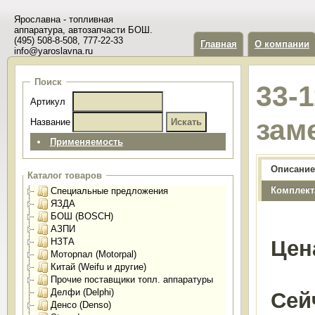
Ярославна - топливная
аппаратура, автозапчасти БОШ.
(495) 508-8-508, 777-22-33
Главная
О компании
info@yaroslavna.ru
Поиск
33-
Артикул
зам
Название
Применяемость
Описание
Каталог товаров
Комплект
Специальные предложения
ЯЗДА
БОШ (BOSCH)
АЗПИ
НЗТА
Цен
Моторпал (Motorpal)
Китай (Weifu и другие)
Прочие поставщики топл. аппаратуры
Делфи (Delphi)
Сей
Денсо (Denso)