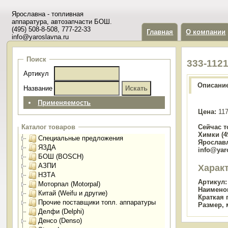
Ярославна - топливная
аппаратура, автозапчасти БОШ.
(495) 508-8-508, 777-22-33
Главная
О компании
info@yaroslavna.ru
Поиск
333-112
Артикул
Описани
Название
Применяемость
Цена:
117
Сейчас т
Каталог товаров
Химки (49
Специальные предложения
Ярославл
ЯЗДА
info@yar
БОШ (BOSCH)
АЗПИ
Харак
НЗТА
Артикул:
Моторпал (Motorpal)
Наимено
Китай (Weifu и другие)
Краткая 
Прочие поставщики топл. аппаратуры
Размер, 
Делфи (Delphi)
Денсо (Denso)