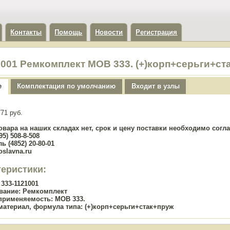
Контакты
Помощь
Новости
Регистрация
1001 Ремкомплект МОВ 333. (+)корп+серьги+ст
е
Комплектация по умолчанию
Входит в узлы
71 руб.
овара на наших складах нет, срок и цену поставки необходимо сог
5) 508-8-508
ь (4852) 20-80-01
oslavna.ru
теристики:
333-1121001
вание:
Ремкомплект
применяемость:
МОВ 333.
материал, формула типа:
(+)корп+серьги+стак+пруж